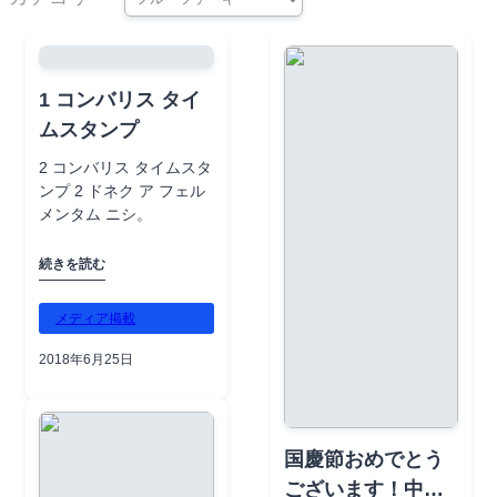
シアー） 3. 油圧ポンプ （効率的な現場作業のためのバッテリ
ー式油圧ポンプ） 4. ケーブルストリッピング工具およびキッ
#IndustrialBolting
#QualityAndTrust
ト （様々な絶縁タイプに適したプロフェッショナルなケーブ
TorqueTools
ルストリッピングツールセット） 5. トルクレンチおよびテン
1 コンバリス タイ
ショニング工具 （精密な設置のための高精度トルクレンチお
#VDEInsulatedTo
ムスタンプ
よびテンショナー） 6. ライブワーキングツール （ライブライ
olsHandTools
ン保守用の絶縁作業棒） 7. 地下ケーブルおよび配管探査機
2 コンバリス タイムスタ
#CableTestandDia
（ケーブルおよび配管の高精度公益事業位置特定システム）検
ンプ 2 ドネク ア フェル
査 8. 絶縁抵抗計（メガオームメーター） （電気システムの高
gnosis
メンタム ニシ。
精度絶縁試験に使用） 9. 赤外線サーマルイメージャー （予防
#ElectricTestInstr
保全のための非接触温度監視） 10. 音響イメージャー （部分
uments
続きを読む
放電および漏れ検出のための高度な音響試験） 当社のブース
#AcousticImager
には、アジア、中東、アフリカ、ヨーロッパから多くの国際的
な来場者が訪れます。多くのお客様が当社のケーブル故障位置
メディア掲載
#HydraulicPullers
特定技術とライブ作業安全ソリューションに強い関心を示し、
Tensioners
2018年6月25日
貴重なビジネス交渉や協力の機会につながっています。 展示
#PoleErectionMac
の見どころ 次回展示会-2026 Uzbekistan International Power
Exhibition 引き続きグローバル展示ツアーを開催できることを
hine
嬉しく思い、以下の展示会に心よりご招待いたします。 ▶️展
#MiniCrawlerCran
示会名： 第19回国際エネルギー、省エネルギー、原子力およ
国慶節おめでとう
e
び代替エネルギー展示会-2026 Uzbekistan International Power
ございます！中国