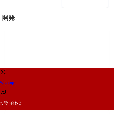
圧工具機器の開発
#ElectricalConstr
#HydraulicPullers
Equipment
e
と検証に取り組ん
uctionTools
Tensioners
開発
でいます。各製品
#HotLineToolsEq
#PoleErectionMac
は、正確で一貫し
uipment
hine
た性能をサポート
#SafetyProtection
#MiniCrawlerCran
するために複数の
Equipment
e
評価段階を経てい
#IndustrialBolting
#QualityAndTrust
ます。試験技術と
TorqueTools
その応用について
#VDEInsulatedTo
のご相談をお待ち
olsHandTools
しています！📱 電
#CableTestandDia
話: +86-
gnosis
Whatsapp
13516728702📧 メ
#ElectricTestInstr
ール:
uments
emkt3@xianheng
#AcousticImager
お問い合わせ
guoji.com🌐 ウェブ
#HydraulicPullers
サイト:
Tensioners