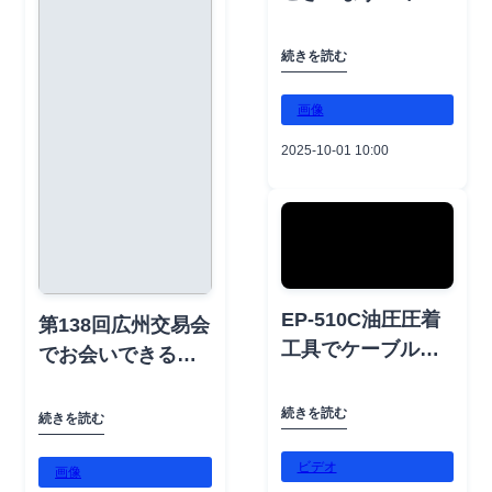
#QualityAndTrust
Exhibition ✈️場所： CAEx Uzbekistan, Tashkent, Uzbekistan
の繁栄と進歩を祝
📆日程： 2026年5月12日～14日 📍ブース番号： M82
#MidAutumnFesti
うこの時期に、世
続きを読む
val
界中のすべてのパ
ートナーとお客様
画像
に心からのご挨拶
2025-10-01 10:00
を申し上げます。
このホリデーシー
ズンも、皆様の変
わらぬ信頼とご支
援に感謝いたしま
す。来る年が皆様
EP-510C油圧圧着
第138回広州交易会
に平和と成功をも
工具でケーブルの
でお会いできるの
たらしますよう
端末処理を簡単
を楽しみにしてい
に！📱 電話: +86-
に！🔧 この手動工
ます！🎉📅 日程：
続きを読む
続きを読む
13516728702📧 メ
具は180°回転ヘッ
10月15日～19日📍
ール:
ドと自動圧力解放
ビデオ
ブース：11.2E16🏢
画像