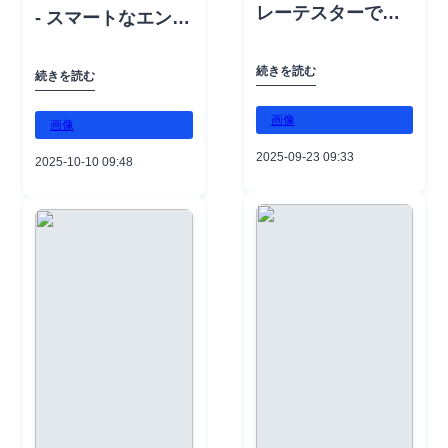
レーテスターで現
olsHandTools
guoji.com🌐 ウェブ
- スマートなエンジ
方はコメントを残
場試験がより管理
#CableTestandDia
サイト:
ニアリングと日常
してください - お
しやすくなりまし
gnosis
xianhengintl.com
の効率性が融合！
続きを読む
会いできるのを楽
続きを読む
た。🌟 この頑丈な
#ElectricTestInstr
#XianhengInternat
🌟 この電動圧着工
しみにしていま
ユニットは、0-
画像
uments
ional
具は360°回転ヘッ
画像
す！📱 電話：+86-
100A 出力（150A
#AcousticImager
#HydraulicToolsP
ドと自動圧力制御
13516728702📧 メ
2025-09-23 09:33
2025-10-10 09:48
過負荷）をコンパ
#HydraulicPullers
owerPacks
を組み合わせ、最
ール：
クトで携帯可能な
Tensioners
#ElectricalConstr
大300mm²のケー
emkt3@xianheng
デザインで提供
#PoleErectionMac
uctionTools
ブル終端をスムー
guoji.com🌐 ウェブ
し、電力、電圧、
hine
#HotLineToolsEq
ズに行えます。直
サイト：
電流保護モデルを
#MiniCrawlerCran
uipment
感的なOLEDイン
xianhengintl.com
含むさまざまなリ
e
#SafetyProtection
ターフェース、内
#XianhengInternat
レータイプに適し
#QualityAndTrust
Equipment
蔵照明、長持ちす
ional
ています。使いや
#NationalDay
#IndustrialBolting
るバッテリーを備
#HydraulicToolsP
すいインターフェ
TorqueTools
え、作業の効率化
owerPacks
ースにより、技術
#VDEInsulatedTo
と安定した結果を
#ElectricalConstr
者は多様な現場条
olsHandTools