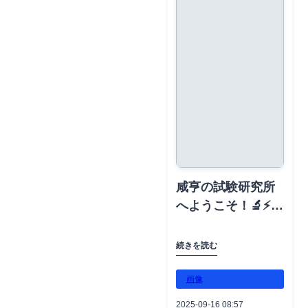
の要求に応える実
#HydraulicToolsP
成功を支え続けま
uipment
hine
用的なツールの創
owerPacks
す。📱 電話: +86-
#SafetyProtection
#MiniCrawlerCran
造に注力していま
#ElectricalConstr
13516728702📧 メ
Equipment
e
す。信頼できるイ
uctionTools
ール:
#IndustrialBolting
#QualityAndTrust
ンフラを共に築き
#HotLineToolsEq
emkt3@xianheng
TorqueTools
#CantonFair
続けましょう！⚡️📱
uipment
guoji.com🌐 ウェブ
#VDEInsulatedTo
電話: +86-
#SafetyProtection
サイト:
olsHandTools
13516728702📧 メ
Equipment
xianhengintl.com
#CableTestandDia
ール:
#IndustrialBolting
#XianhengInternat
gnosis
emkt3@xianheng
TorqueTools
ional
#ElectricTestInstr
咸亨の試験研究所
guoji.com🌐 ウェブ
#VDEInsulatedTo
#HydraulicToolsP
uments
へようこそ！🔬⚡咸
サイト:
olsHandTools
owerPacks
#AcousticImager
亨の試験研究所へ
xianhengintl.com
#CableTestandDia
#ElectricalConstr
#HydraulicPullers
ようこそ！🔬⚡ 私
#XianhengInternat
gnosis
続きを読む
uctionTools
Tensioners
たちのチームは、
ional
#ElectricTestInstr
#HotLineToolsEq
#PoleErectionMac
この充実した設備
画像
#HydraulicToolsP
uments
uipment
hine
の整った空間で油
owerPacks
#AcousticImager
#SafetyProtection
#MiniCrawlerCran
2025-09-16 08:57