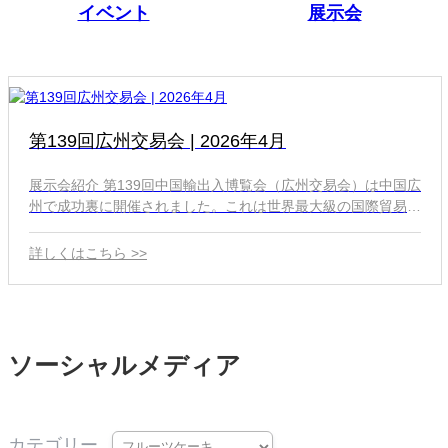
イベント
展示会
第139回広州交易会 | 2026年4月
展示会紹介 第139回中国輸出入博覧会（広州交易会）は中国広
州で成功裏に開催されました。これは世界最大級の国際貿易展
示会の一つです。グローバルな調達と産業革新の重要なプラッ
トフォームとして、広州交易会は電力、電気、エネルギー産業
詳しくはこちら >>
のバイヤーとサプライヤーを結集します。 展示会期間中、私
たちは公益事業会社、電気工事業者、インフラプロジェクト向
けに特別に設計された製品の全ラインナップを展示しました。
主な展示品： 第139回電力展示会にて、Xianhengは電力建
設、保守およびケーブル試験機器の全ラインナップを展示しま
ソーシャルメディア
した。内容は以下の通りです： 1. 油圧圧着工具 （バッテリー
式油圧圧着ペンチ、手動油圧圧着工具、分割型油圧圧着ジョイ
ント） 2. ケーブル切断工具 （銅、アルミニウム、アーマード
ケーブル用のバッテリー式ケーブルシアーおよび手動ケーブル
カテゴリー