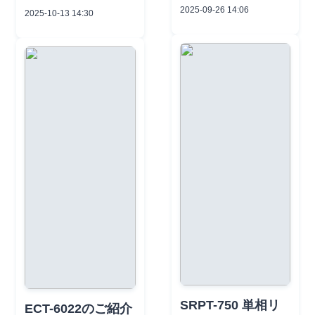
emkt3@xianheng
機能を備え、最大
会場：中国輸出入
2025-09-26 14:06
2025-10-13 14:30
guoji.com🌐 ウェブ
400mm²のケーブ
商品交易会展示
サイト:
ルに確実な圧着を
館、広州経験豊富
xianhengintl.com
提供します。携帯
なMROサプライヤ
#XianhengInternat
性と信頼性を求め
ーとして、電力、
ional
る電気工事業者や
エネルギー、石油
#HydraulicToolsP
メンテナンスチー
化学分野向けに、
owerPacks
ムに最適です。す
プロフェッショナ
#ElectricalConstr
ぐに使える標準ダ
ルな工具と機器の
uctionTools
イス付き。👉 詳細
革新をご紹介しま
#HotLineToolsEq
やソリューション
す。技術者が技術
uipment
については今すぐ
的な議論を歓迎し
#SafetyProtection
お問い合わせくだ
ます - あなたの業
Equipment
さい！📱 電話:
界のメンテナンス
#IndustrialBolting
+86-13516728702
ソリューションを
TorqueTools
📧 メール:
一緒に探りましょ
SRPT-750 単相リ
#VDEInsulatedTo
emkt3@xianheng
ECT-6022のご紹介
う！ご来場予定の