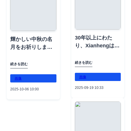
実現します。私た
uctionTools
件で効率的な試験
#CableTestandDia
ちと一緒に電気工
#HotLineToolsEq
を行うことができ
gnosis
事の未来を体験し
uipment
ます。軽量パッケ
#ElectricTestInstr
ましょう！📱 電話:
#SafetyProtection
ージで信頼性の高
uments
+86-13516728702
Equipment
30年以上にわた
い性能を求めるメ
輝かしい中秋の名
#AcousticImager
📧 メール:
#IndustrialBolting
り、Xianhengは業
ンテナンスチーム
月をお祈りしま
#HydraulicPullers
emkt3@xianheng
TorqueTools
界パートナーと共
に最適です！📱 電
す！🌕✨ この満月
Tensioners
guoji.com🌐 ウェブ
#VDEInsulatedTo
に電気試験ソリュ
話: +86-
が世界中のすべて
#PoleErectionMac
続きを読む
サイト:
olsHandTools
続きを読む
ーションを開発し
13516728702📧 メ
のパートナーと友
hine
xianhengintl.com
#CableTestandDia
てきました。電力
画像
ール:
人に甘さと喜びを
#MiniCrawlerCran
画像
#XianhengInternat
gnosis
会社との協働経験
emkt3@xianheng
もたらしますよう
e
ional
#ElectricTestInstr
2025-09-19 10:33
2025-10-06 10:00
により、高電圧試
guoji.com🌐 ウェブ
に。満月の下で祝
#QualityAndTrust
#HydraulicToolsP
uments
験環境の特有の要
サイト:
う中、私たちは革
owerPacks
#AcousticImager
件を理解していま
xianhengintl.com
新的なソリューシ
#ElectricalConstr
#HydraulicPullers
す。私たちは、現
#XianhengInternat
ョンと信頼できる
uctionTools
Tensioners
代の電力システム
ional
サポートで皆様の
#HotLineToolsEq
#PoleErectionMac